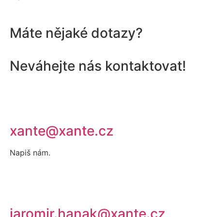
Máte nějaké dotazy?
Neváhejte nás kontaktovat!
xante@xante.cz
Napiš nám.
jaromir.hanak@xante.cz