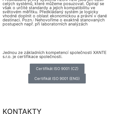
celých systémů, které můžeme posuzovat. Opírají se
však o určité standardy a jejich kompatibilitu ve
světovém měřítku. Předkládaný systém je logicky
vhodné doplnit o oblast ekonomickou a právní v dané
destinaci. Pozn.: Nehovoříme o exaktně stanovaných
postupech např. při laboratorních analýzách
Jednou ze základních kompetencí společnosti XANTE
s.r.o. je certifikace společnosti.
Certifikát ISO 9001 (CZ)
Certifikát ISO 9001 (ENG)
KONTAKTY