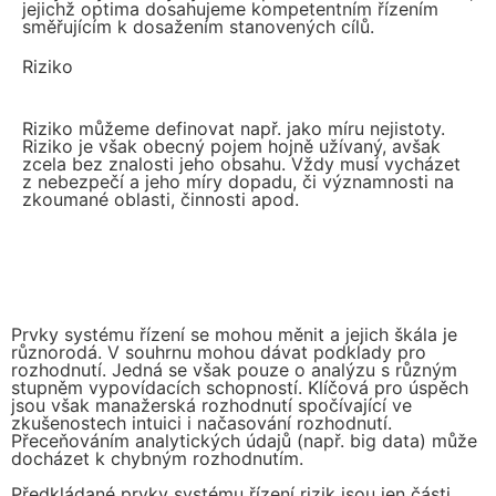
jejichž optima dosahujeme kompetentním řízením
směřujícím k dosažením stanovených cílů.
Riziko
Riziko můžeme definovat např. jako míru nejistoty.
Riziko je však obecný pojem hojně užívaný, avšak
zcela bez znalosti jeho obsahu. Vždy musí vycházet
z nebezpečí a jeho míry dopadu, či významnosti na
zkoumané oblasti, činnosti apod.
Prvky systému řízení se mohou měnit a jejich škála je
různorodá. V souhrnu mohou dávat podklady pro
rozhodnutí. Jedná se však pouze o analýzu s různým
stupněm vypovídacích schopností. Klíčová pro úspěch
jsou však manažerská rozhodnutí spočívající ve
zkušenostech intuici i načasování rozhodnutí.
Přeceňováním analytických údajů (např. big data) může
docházet k chybným rozhodnutím.
Předkládané prvky systému řízení rizik jsou jen části