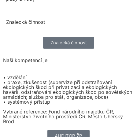
Znalecká činnost
Znalecká činnost
Naší kompetencí je
• vzdělání
• praxe, zkušenost (supervize při odstraňování
ekologických škod při privatizaci a ekologických
havárií, odstraňování ekologických škod po sovětských
armádách; služba pro stát, organizace, obce)
• systémový přístup
Vybrané reference: Fond národního majetku ČR,
Ministerstvo životního prostředí ČR, Město Uherský
Brod
AUDITOR ŽP